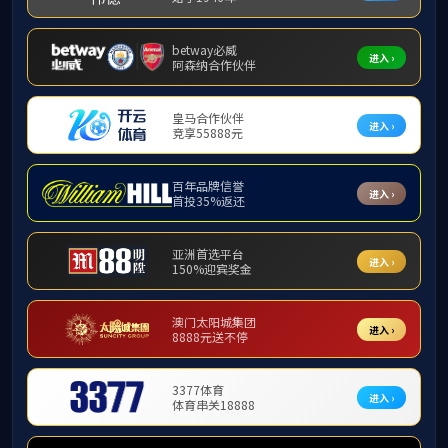
2024.09