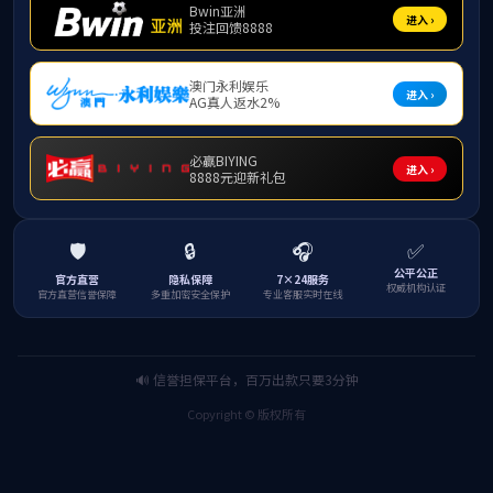
个人简介：
束博，男，199
毕业于中国文化大学（
业于厦门大学雕塑专业
研究领域：
石材雕刻、公共艺
人才称号：