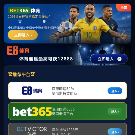
6690必发集团(中国股份)有限公司官网
首页
公司概况
团队力量
本科生
19