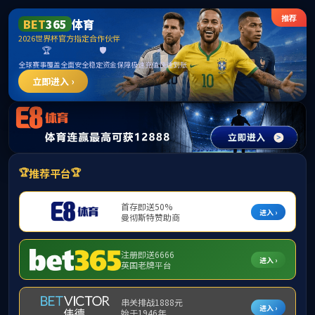
6690必发集团(中国股份)有限公司官网
首页
公司概况
团队力量
本科生